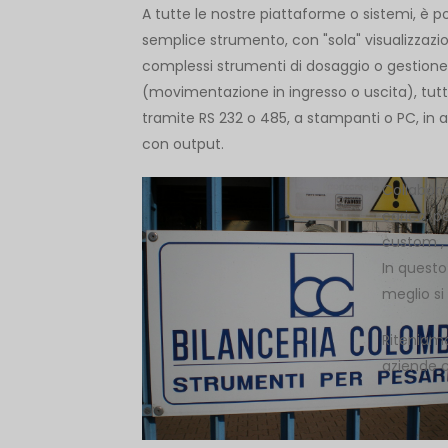
A tutte le nostre piattaforme o sistemi, è po
semplice strumento, con "sola" visualizzazio
complessi strumenti di dosaggio o gestion
(movimentazione in ingresso o uscita), tutti 
tramite RS 232 o 485, a stampanti o PC, in al
con output.
Collabori
carico, pe
custom , 
In questo
meglio si
Riteniamo
aziende c