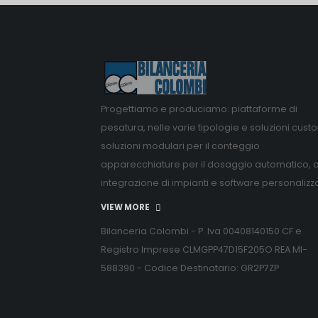
Progettiamo e produciamo: piattaforme di
pesatura, nelle varie tipologie e soluzioni cust
soluzioni modulari per il conteggio
apparecchiature per il dosaggio automatico, 
integrazione di impianti e software personalizz
VIEW MORE
Bilanceria Colombi - P. Iva 00408140150 CF e
Registro Imprese CLMGPP47D15F205O REA MI-
588390 - Codice Destinatario: GR2P7ZP