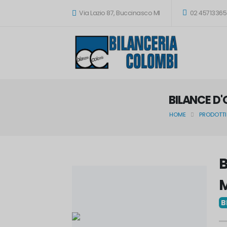
Via Lazio 87, Buccinasco MI
02 45713365
BILANCE D
HOME
PRODOTTI
B
B