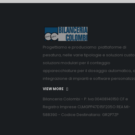
Progettiamo e produciamo: piattaforme di
pesatura, nelle varie tipologie e soluzioni cust
soluzioni modulari per il conteggio
apparecchiature per il dosaggio automatico, 
integrazione di impianti e software personalizz
VIEW MORE
Bilanceria Colombi - P. Iva 00408140150 CF e
Registro Imprese CLMGPP47D15F205O REA MI-
588390 - Codice Destinatario: GR2P7ZP